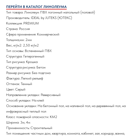
ПЕРЕЙТИ В КАТАЛОГ ЛИНОЛЕУМА
Тип товара: Линолеум ПВХ погонный напольный (половой)
Производитель: IDEAL by JUTEKS (ЮТЕКС)
Коллекция: PREMIUM
Страна: Россия
Сфера применения: Коммерческий
Толщина,мм: 2мм
Вес, кг/м2: 2,50 кг/м2
Тип основы: Вспененный ПВХ
Структура: Гетерогенный
Тип рисунка: Крошка
Структура рисунка: Бетон
Размер рисунка: Без подгона
Фактура: Легкий рельеф
Оттенок: Темный
Цвет: Серый
Направление укладки: Реверсивный
Способ укладки: На клей
Основание укладки: На бетонный пол, на наливной пол, на деревянный пол, на
инфракрасный теплый пол
Класс пожарной опасности: КМ2
Ширина: 3м; 4м
Применимость: Строительный
Тип помещения: частным дом, квартира, комната, кабинет, зал, коридор, ванна,