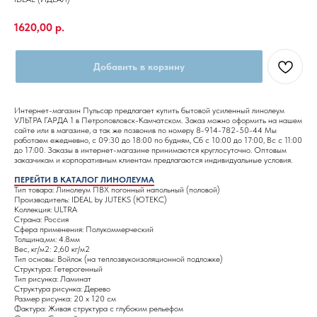
1620,00
р.
Добавить в корзину
Интернет-магазин Пульсар предлагает купить бытовой усиленный линолеум
УЛЬТРА ГАРДА 1 в Петроповловск-Камчатском. Заказ можно оформить на нашем
сайте или в магазине, а так же позвонив по номеру 8-914-782-50-44 Мы
работаем ежедневно, с 09:30 до 18:00 по будням, Сб с 10:00 до 17:00, Вс с 11:00
до 17:00. Заказы в интернет-магазине принимаются круглосуточно. Оптовым
заказчикам и корпоративным клиентам предлагаются индивидуальные условия.
ПЕРЕЙТИ В КАТАЛОГ ЛИНОЛЕУМА
Тип товара: Линолеум ПВХ погонный напольный (половой)
Производитель: IDEAL by JUTEKS (ЮТЕКС)
Коллекция: ULTRA
Страна: Россия
Сфера применения: Полукоммерческий
Толщина,мм: 4.8мм
Вес, кг/м2: 2,60 кг/м2
Тип основы: Войлок (на теплозвукоизоляционной подложке)
Структура: Гетерогенный
Тип рисунка: Ламинат
Структура рисунка: Дерево
Размер рисунка: 20 х 120 см
Фактура: Живая структура с глубоким рельефом