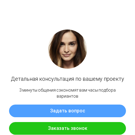
ПЕРЕЙТИ В КАТАЛОГ ЛИНОЛЕУМА
Тип товара: Линолеум ПВХ погонный напольный (половой)
Производитель: IDEAL by JUTEKS (ЮТЕКС)
Коллекция: AVANTA
Страна: Россия
Сфера применения: Бытовой
Класс бытового помещения: 21
Толщина,мм: 2.5мм
Вес, кг/м2: 1,40 кг/м2
Тип основы: Войлок (на теплозвукоизоляционной подложке)
Структура: Гетерогенный
Тип рисунка: Ламинат
Структура рисунка: Дерево
Размер рисунка: 16,6 х 100 см
Фактура: Легкий рельеф
Оттенок: Темный
Цвет: Коричневый
Направление укладки: В одном направлении
Способ укладки: На клей
Основание укладки: На бетонный пол, на наливной пол, на деревянный пол, на
инфракрасный теплый пол
Класс пожарной опасности: КМ5
Ширина: 1.5м; 2м; 3м; 3.5м; 4м
Применимость: Домашний