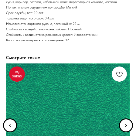
кухня, коридор, детская, небольшой офис, переговорная комната, магазин
По тактильным ощущениям при ходьбе: Мягкий
Срок службы, лет: 20 лет
Толщина защитного слоя: 0.4мм
Намотка стандартного рулона, погонный м: 22 м
Стойкость к воздействию ножек мебели: Прочный
Стойкость к воздействию роликовых кресел: Износостойкий
Класс полукоммерческого помещения: 32
Смотрите также
под
заказ