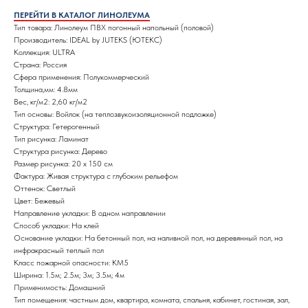
ПЕРЕЙТИ В КАТАЛОГ ЛИНОЛЕУМА
Тип товара: Линолеум ПВХ погонный напольный (половой)
Производитель: IDEAL by JUTEKS (ЮТЕКС)
Коллекция: ULTRA
Страна: Россия
Сфера применения: Полукоммерческий
Толщина,мм: 4.8мм
Вес, кг/м2: 2,60 кг/м2
Тип основы: Войлок (на теплозвукоизоляционной подложке)
Структура: Гетерогенный
Тип рисунка: Ламинат
Структура рисунка: Дерево
Размер рисунка: 20 х 150 см
Фактура: Живая структура с глубоким рельефом
Оттенок: Светлый
Цвет: Бежевый
Направление укладки: В одном направлении
Способ укладки: На клей
Основание укладки: На бетонный пол, на наливной пол, на деревянный пол, на
инфракрасный теплый пол
Класс пожарной опасности: КМ5
Ширина: 1.5м; 2.5м; 3м; 3.5м; 4м
Применимость: Домашний
Тип помещения: частным дом, квартира, комната, спальня, кабинет, гостиная, зал,