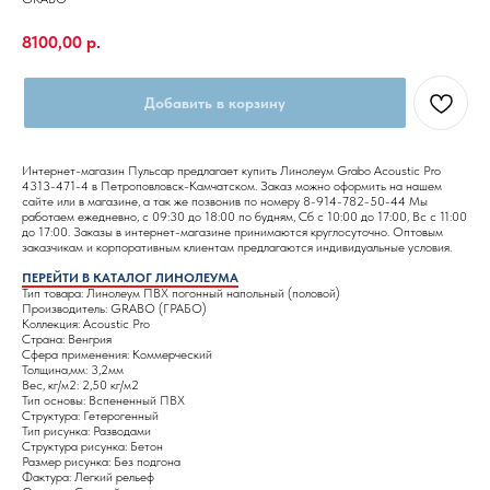
8100,00
р.
Добавить в корзину
Интернет-магазин Пульсар предлагает купить Линолеум Grabo Acoustic Pro
4313-471-4 в Петроповловск-Камчатском. Заказ можно оформить на нашем
сайте или в магазине, а так же позвонив по номеру 8-914-782-50-44 Мы
работаем ежедневно, с 09:30 до 18:00 по будням, Сб с 10:00 до 17:00, Вс с 11:00
до 17:00. Заказы в интернет-магазине принимаются круглосуточно. Оптовым
заказчикам и корпоративным клиентам предлагаются индивидуальные условия.
ПЕРЕЙТИ В КАТАЛОГ ЛИНОЛЕУМА
Тип товара: Линолеум ПВХ погонный напольный (половой)
Производитель: GRABO (ГРАБО)
Коллекция: Acoustic Pro
Страна: Венгрия
Сфера применения: Коммерческий
Толщина,мм: 3,2мм
Вес, кг/м2: 2,50 кг/м2
Тип основы: Вспененный ПВХ
Структура: Гетерогенный
Тип рисунка: Разводами
Структура рисунка: Бетон
Размер рисунка: Без подгона
Фактура: Легкий рельеф