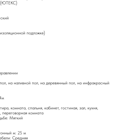
S (ЮТЕКС)
еский
оизоляционной подложке)
правлении
ол, на наливной пол, на деревянный пол, на инфракрасный
 4м
ира, комната, спальня, кабинет, гостиная, зал, кухня,
, переговорная комната
дьбе: Мягкий
гонный м: 25 м
ебели: Средняя