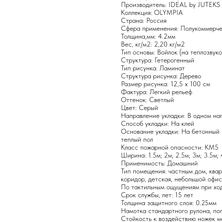
Производитель: IDEAL by JUTEK
Коллекция: OLYMPIA
Страна: Россия
Сфера применения: Полукоммерч
Толщина,мм: 4.2мм
Вес, кг/м2: 2,20 кг/м2
Тип основы: Войлок (на теплозвук
Структура: Гетерогенный
Тип рисунка: Ламинат
Структура рисунка: Дерево
Размер рисунка: 12,5 х 100 см
Фактура: Легкий рельеф
Оттенок: Светлый
Цвет: Серый
Направление укладки: В одном на
Способ укладки: На клей
Основание укладки: На бетонный п
теплый пол
Класс пожарной опасности: КМ5
Ширина: 1.5м; 2м; 2.5м; 3м; 3.5м;
Применимость: Домашний
Тип помещения: частным дом, кварт
коридор, детская, небольшой офис
По тактильным ощущениям при хо
Срок службы, лет: 15 лет
Толщина защитного слоя: 0.25мм
Намотка стандартного рулона, по
Стойкость к воздействию ножек м