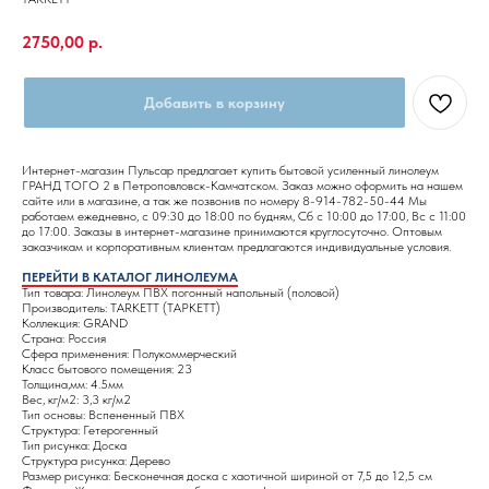
2750,00
р.
Добавить в корзину
Интернет-магазин Пульсар предлагает купить бытовой усиленный линолеум
ГРАНД ТОГО 2 в Петроповловск-Камчатском. Заказ можно оформить на нашем
сайте или в магазине, а так же позвонив по номеру 8-914-782-50-44 Мы
работаем ежедневно, с 09:30 до 18:00 по будням, Сб с 10:00 до 17:00, Вс с 11:00
до 17:00. Заказы в интернет-магазине принимаются круглосуточно. Оптовым
заказчикам и корпоративным клиентам предлагаются индивидуальные условия.
ПЕРЕЙТИ В КАТАЛОГ ЛИНОЛЕУМА
Тип товара: Линолеум ПВХ погонный напольный (половой)
Производитель: TARKETT (ТАРКЕТТ)
Коллекция: GRAND
Страна: Россия
Сфера применения: Полукоммерческий
Класс бытового помещения: 23
Толщина,мм: 4.5мм
Вес, кг/м2: 3,3 кг/м2
Тип основы: Вспененный ПВХ
Структура: Гетерогенный
Тип рисунка: Доска
Структура рисунка: Дерево
Размер рисунка: Бесконечная доска с хаотичной шириной от 7,5 до 12,5 см