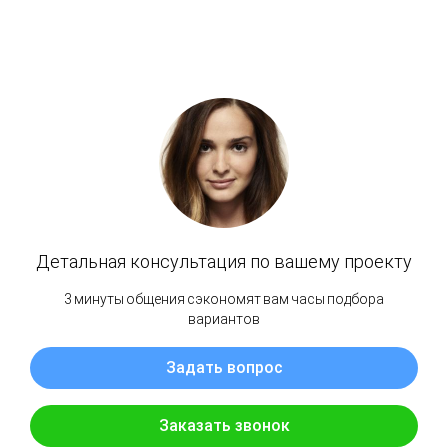
ПЕРЕЙТИ В КАТАЛОГ ЛИНОЛЕУМА
Тип товара: Линолеум ПВХ погонный напольный (половой)
Производитель: IDEAL by JUTEKS (ЮТЕКС)
Коллекция: ULTRA
Страна: Россия
Сфера применения: Полукоммерческий
Толщина,мм: 4,8мм
Вес, кг/м2: 2,6кг/м2
Тип основы: Войлок (на теплозвукоизоляционной подложке)
Структура: Гетерогенный
Тип рисунка: Ламинат
Структура рисунка: Дерево
Размер рисунка: Бесконечный
Фактура: Гладкий
Оттенок: Светлый
Цвет: Серый
Направление укладки: В одном направлении
Способ укладки: На клей
Основание укладки: На бетонный пол, на наливной пол, на деревянный пол, на
инфракрасный теплый пол
Класс пожарной опасности: КМ5
Ширина: 4м
Применимость: Домашний
Тип помещения: частным дом, квартира, комната, спальня, кабинет, гостиная, зал,