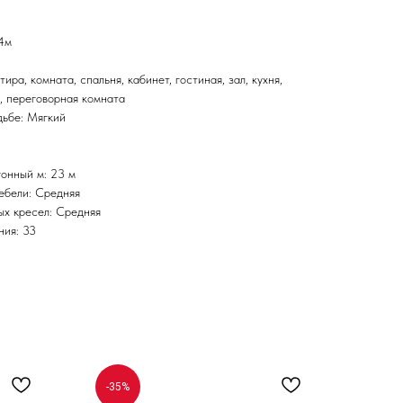
 4м
ира, комната, спальня, кабинет, гостиная, зал, кухня,
, переговорная комната
дьбе: Мягкий
гонный м: 23 м
ебели: Средняя
ых кресел: Средняя
ния: 33
-35%