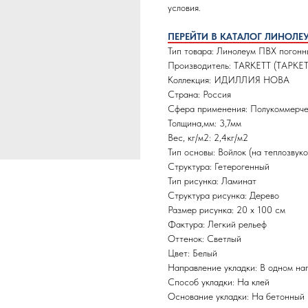
условия.
ПЕРЕЙТИ В КАТАЛОГ ЛИНОЛЕ
Тип товара: Линолеум ПВХ погонн
Производитель: TARKETT (ТАРКЕТ
Коллекция: ИДИЛЛИЯ НОВА
Страна: Россия
Сфера применения: Полукоммерч
Толщина,мм: 3,7мм
Вес, кг/м2: 2,4кг/м2
Тип основы: Войлок (на теплозвук
Структура: Гетерогенный
Тип рисунка: Ламинат
Структура рисунка: Дерево
Размер рисунка: 20 х 100 см
Фактура: Легкий рельеф
Оттенок: Светлый
Цвет: Белый
Направление укладки: В одном на
Способ укладки: На клей
Основание укладки: На бетонный п