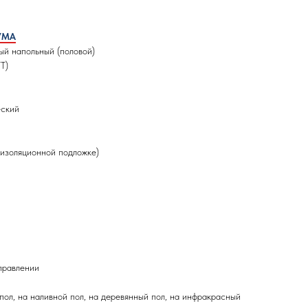
УМА
ый напольный (половой)
Т)
еский
оизоляционной подложке)
правлении
ол, на наливной пол, на деревянный пол, на инфракрасный