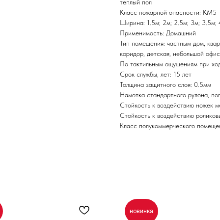
теплый пол
Класс пожарной опасности: КМ5
Ширина: 1.5м; 2м; 2.5м; 3м; 3.5м;
Применимость: Домашний
Тип помещения: частным дом, кварт
коридор, детская, небольшой офис
По тактильным ощущениям при хо
Срок службы, лет: 15 лет
Толщина защитного слоя: 0.5мм
Намотка стандартного рулона, по
Стойкость к воздействию ножек м
Стойкость к воздействию роликов
Класс полукоммерческого помеще
новинка