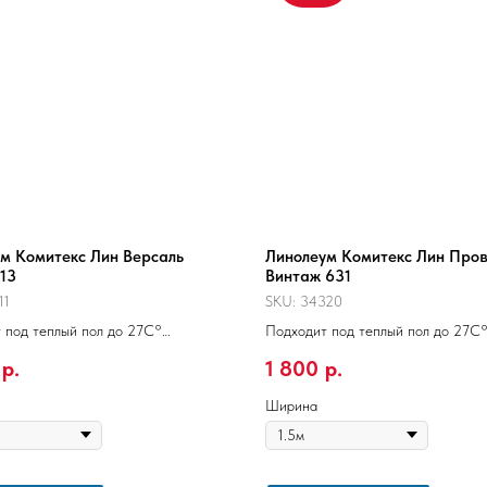
м Комитекс Лин Версаль
Линолеум Комитекс Лин Про
13
Винтаж 631
11
SKU:
34320
 под теплый пол до 27С°
Подходит под теплый пол до 27С
 23 класс, КМ5
Полукоммерческий, 31 класс, КМ
р.
1 800
р.
Войлок
Основа: Войлок
общая: 3мм
Толщина общая: 3.2мм
защитного слоя: 0.2мм
Толщина защитного слоя: 0.3мм
Ширина
м2: от 933 руб
Цена за м2: от 1167 руб