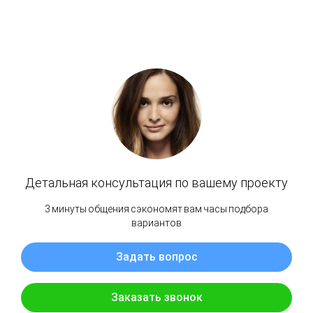
ПЕРЕЙТИ В КАТАЛОГ ЛИНОЛЕУМА
Тип товара: Линолеум ПВХ погонный напольный (половой)
Производитель: СИНТЕРОС by TARKETT (ТАРКЕТТ)
Коллекция: КОМФОРТ
Страна: Россия
Сфера применения: Бытовой
Класс бытового помещения: 23
Толщина,мм: 3мм
Вес, кг/м2: 1,70 кг/м2
Тип основы: Войлок (на теплозвукоизоляционной подложке)
Структура: Гетерогенный
Тип рисунка: Ламинат
Структура рисунка: Дерево
Размер рисунка: 16,6 х 100 см
Фактура: Легкий рельеф
Оттенок: Светлый
Цвет: Бежевый
Направление укладки: В одном направлении
Способ укладки: На клей
Основание укладки: На бетонный пол, на наливной пол, на деревянный пол, на
инфракрасный теплый пол
Класс пожарной опасности: КМ5
Ширина: 2.5м; 3м; 3.5м; 4м
Применимость: Домашний