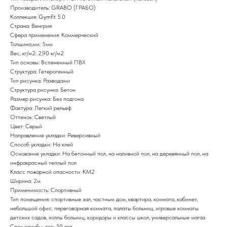
Производитель: GRABO (ГРАБО)
Коллекция: Gymfit 5.0
Страна: Венгрия
Сфера применения: Коммерческий
Толщина,мм: 5мм
Вес, кг/м2: 2,90 кг/м2
Тип основы: Вспененный ПВХ
Структура: Гетерогенный
Тип рисунка: Разводами
Структура рисунка: Бетон
Размер рисунка: Без подгона
Фактура: Легкий рельеф
Оттенок: Светлый
Цвет: Серый
Направление укладки: Реверсивный
Способ укладки: На клей
Основание укладки: На бетонный пол, на наливной пол, на деревянный пол, на
инфракрасный теплый пол
Класс пожарной опасности: КМ2
Ширина: 2м
Применимость: Спортивный
Тип помещения: спортивные зал, частным дом, квартира, комната, кабинет,
небольшой офис, переговорная комната, палаты больниц, игровые комнаты
детских садов, холлы больниц, коридоры и классы школ, универсальные магаз
Срок службы, лет: 30 лет