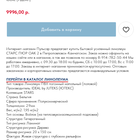
9996,00
р.
Добавить в корзину
Интернет-магазин Пульсар предлагает купить бытовой усиленный линолеум
СТАРС ПЮР ОАК 2 в Петроповловск-Камчатском. Заказ можно оформить на
нашем сайте или в магазине, а так же позвонив по номеру 8-914-782-50-44 Мы
работаем ежедневно, с 09:30 до 18:00 по будням, Сб с 10:00 до 17:00, Вс с 11:00
до 17:00. Заказы в интернет-магазине принимаются круглосуточно. Оптовым
заказчикам и корпоративным клиентам предлагаются индивидуальные условия.
ПЕРЕЙТИ В КАТАЛОГ ЛИНОЛЕУМА
Тип товара: Линолеум ПВХ погонный напольный (половой)
Производитель: IDEAL by JUTEKS (ЮТЕКС)
Коллекция: STARS
Страна: Бельгия
Сфера применения: Полукоммерческий
Толщина,мм: 2.9мм
Вес, кг/м2: 1,95 кг/м2
Тип основы: Войлок (на теплозвукоизоляционной подложке)
Структура: Гетерогенный
Тип рисунка: Ламинат
Структура рисунка: Дерево
Размер рисунка: 20 х 150 см
Фактура: Живая структура с глубоким рельефом