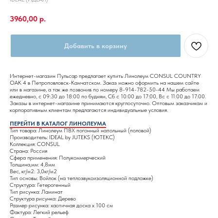
3960,00
р.
Добавить в корзину
Интернет-магазин Пульсар предлагает купить Линолеум CONSUL COUNTRY
OAK 4 в Петроповловск-Камчатском. Заказ можно оформить на нашем сайте
или в магазине, а так же позвонив по номеру 8-914-782-50-44 Мы работаем
ежедневно, с 09:30 до 18:00 по будням, Сб с 10:00 до 17:00, Вс с 11:00 до 17:00.
Заказы в интернет-магазине принимаются круглосуточно. Оптовым заказчикам и
корпоративным клиентам предлагаются индивидуальные условия.
ПЕРЕЙТИ В КАТАЛОГ ЛИНОЛЕУМА
Тип товара: Линолеум ПВХ погонный напольный (половой)
Производитель: IDEAL by JUTEKS (ЮТЕКС)
Коллекция: CONSUL
Страна: Россия
Сфера применения: Полукоммерческий
Толщина,мм: 4,8мм
Вес, кг/м2: 3,0кг/м2
Тип основы: Войлок (на теплозвукоизоляционной подложке)
Структура: Гетерогенный
Тип рисунка: Ламинат
Структура рисунка: Дерево
Размер рисунка: хаотичная доска х 100 см
Фактура: Легкий рельеф