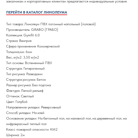
заказчикам и корпоративным клиентам предлагаются индивидуальные условия.
ПЕРЕЙТИ В КАТАЛОГ ЛИНОЛЕУМА
Тип товара: Линолеум ПВХ погонный напольный (половой)
Производитель: GRABO (ГРАБО)
Коллекция: Gymfit 6.0
Страна: Венгрия
Сфера применения: Коммерческий
Толщина,мм: 6мм
Вес, кг/м2: 3,50 кг/м2
Тип основы: Вспененный ПВХ
Структура: Гетерогенный
Тип рисунка: Разводами
Структура рисунка: Бетон
Размер рисунка: Без подгона
Фактура: Легкий рельеф
Оттенок: Светлый
Цвет: Голубой
Направление укладки: Реверсивный
Способ укладки: На клей
Основание укладки: На бетонный пол, на наливной пол, на деревянный пол, на
инфракрасный теплый пол
Класс пожарной опасности: КМ2
Ширина: 2м