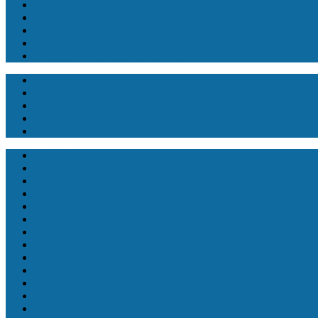
Флизелиновые обои
Виниловые обои
Бумажные обои
Виниловые на бумажной основе
Виниловые на флизелиновой основе
Россия
Турция
Корея
Германия
Италия
Обои без рисунка
Обои с рисунком
Обои однотонные
Обои цветы
Обои в полоску
Обои в клетку
Обои круги
Обои под бамбук
Обои под бетон
Обои под дерево
Обои под кирпич
Обои под кожу
Обои под штуктурку