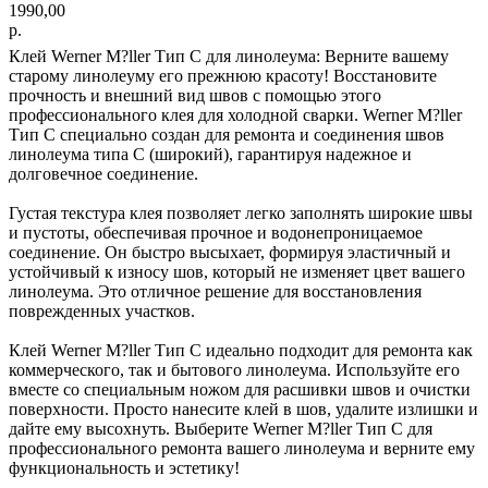
1990,00
р.
Клей Werner M?ller Тип C для линолеума: Верните вашему
старому линолеуму его прежнюю красоту! Восстановите
прочность и внешний вид швов с помощью этого
профессионального клея для холодной сварки. Werner M?ller
Тип C специально создан для ремонта и соединения швов
линолеума типа C (широкий), гарантируя надежное и
долговечное соединение.
Густая текстура клея позволяет легко заполнять широкие швы
и пустоты, обеспечивая прочное и водонепроницаемое
соединение. Он быстро высыхает, формируя эластичный и
устойчивый к износу шов, который не изменяет цвет вашего
линолеума. Это отличное решение для восстановления
поврежденных участков.
Клей Werner M?ller Тип C идеально подходит для ремонта как
коммерческого, так и бытового линолеума. Используйте его
вместе со специальным ножом для расшивки швов и очистки
поверхности. Просто нанесите клей в шов, удалите излишки и
дайте ему высохнуть. Выберите Werner M?ller Тип C для
профессионального ремонта вашего линолеума и верните ему
функциональность и эстетику!