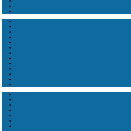
Обои в подростковую
Обои для девочек
Обои для мальчиков
Обои для стен
Обои для потолка
Обои моющиеся
Обои влагостойкие
Обои антивандальные
Обои темные
Обои светлые
Обои без подбора рисунка
Обои качественные
Обои гладкие
Обои фактурные
Обои под покраску
Обои рулонные
Двери межкомнатные
Двери входные
Ламинат
Кварцвиниловая плитка
Линолеум
Подвесной потолок
Керамогранит