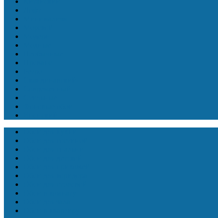
Китайский
Лофт
Минимализм
Морской
Модерн
Модные
Необычные
Прованс
Ретро
Скандинавский
Современный
Стильные
Фоновые обои
Японский
Обои для кухни
Обои для гостиной
Обои для спальни
Обои для детской
Обои для прихожей
Обои для коридора
Обои для столовой
Обои в комнату
Обои для зала
Обои в квартиру