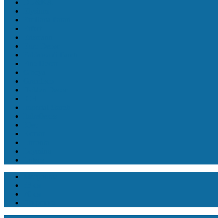
DU&KA
Elysium
Emiliana Parati
Erfurt
Erismann
Euro Decor
Fabbrica di Pareti
Fine Decor
G'boya
Grandeco
Holden Decor
ICH
Imperial Starch
Italreflexes
Kleo
Komar
Limonta
Loymina
Lutece
Метровые
53 см
70 см
Широкие