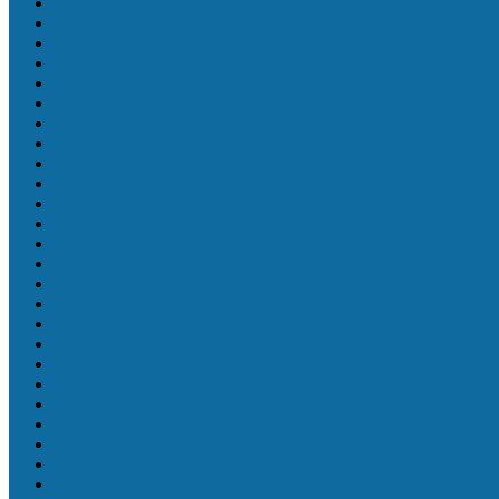
Andrea Rossi
Arte Decori
Atlas Wallcoverings
Aurora Dekor
Bernardo Bartalucci
BN International
Bristar
Bruno Zoff
Carlo Conti
Casadeco
Casamance
Caselio
Chesapeake
Clarke & Clarke
Cristiana Masi
D-C-Fix
Decocode
Deco-Deco
Decoprint NV
Decor Deluxe International
Decori & Decori
Decoro Pareti
Dekens
Did
Divino