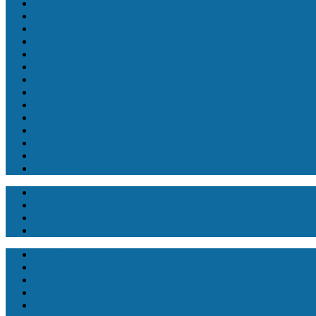
Обои под шкуру
Обои растительные
Обои с животными
Обои с птицами
Обои с перьями
Обои корабли
Обои абстракция
Обои с 3D эффектом
Обои геометрия
Обои вензеля
Обои с узорами
Обои зеркальные
Обои жатка
Обои разводами
Крупный
Мелкий
Смешанный
Средний
A.Grifoni
A.S. Creation
Ada Wall
Alessandro Allori
Alkor