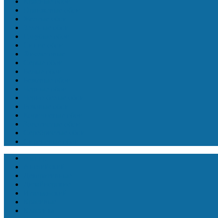
Красные обои
Оранжевые обои
Желтые обои
Зеленые обои
Голубые обои
Синие обои
Фиолетовые
Серые обои
Белые обои
Бежевые обои
Черные обои
Черно-белые обои
Розовые обои
Коричневые обои
Золотистые обои
Серебристые обои
Сиреневые обои
Ампир
Английский
Декоративные
Дизайнерские
Итальянский
Красивые
Классика