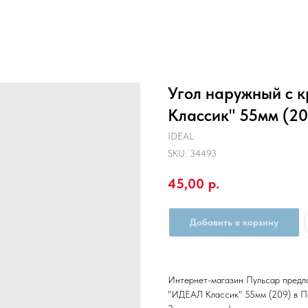
Угол наружный с 
Классик" 55мм (20
IDEAL
SKU:
34493
45,00
р.
Добавить в корзину
Интернет-магазин Пульсар предла
"ИДЕАЛ Классик" 55мм (209) в П