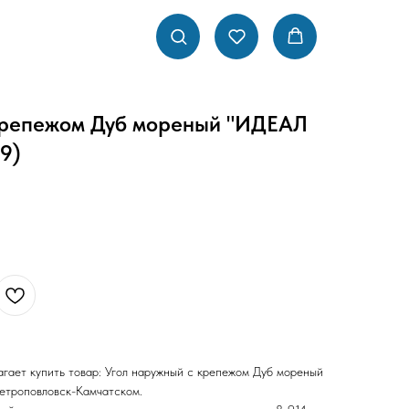
крепежом Дуб мореный "ИДЕАЛ
9)
гает купить товар: Угол наружный с крепежом Дуб мореный
етроповловск-Камчатском.