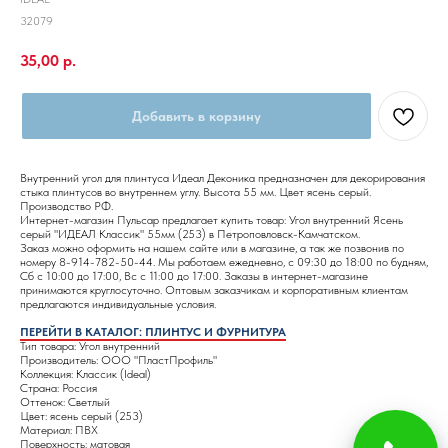
32079
35,00
р.
Добавить в корзину
Внутренний угол для плинтуса Идеал Деконика предназначен для декорирования
стыка плинтусов во внутреннем углу. Высота 55 мм. Цвет ясень серый.
Производство РФ.
Интернет-магазин Пульсар предлагает купить товар: Угол внутренний Ясень
серый "ИДЕАЛ Классик" 55мм (253) в Петроповловск-Камчатском.
Заказ можно оформить на нашем сайте или в магазине, а так же позвонив по
номеру 8-914-782-50-44. Мы работаем ежедневно, с 09:30 до 18:00 по будням,
Сб с 10:00 до 17:00, Вс с 11:00 до 17:00. Заказы в интернет-магазине
принимаются круглосуточно. Оптовым заказчикам и корпоративным клиентам
предлагаются индивидуальные условия.
ПЕРЕЙТИ В КАТАЛОГ: ПЛИНТУС И ФУРНИТУРА
Тип товара: Угол внутренний
Производитель: ООО "ПластПрофиль"
Коллекция: Классик (Ideal)
Страна: Россия
Оттенок: Светлый
Цвет: ясень серый (253)
Материал: ПВХ
Поверхность: матовая