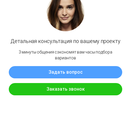
Соединение Клен серый "ИДЕАЛ Классик"
55мм (268)
IDEAL
SKU:
33977
35,00
р.
Добавить в корзину
Интернет-магазин Пульсар предлагает купить товар: Соединение Клен серый
"ИДЕАЛ Классик" 55мм (268) в Петроповловск-Камчатском.
Заказ можно оформить на нашем сайте или в магазине, а так же позвонив по
номеру 8-914-782-50-44. Мы работаем ежедневно, с 09:30 до 18:00 по будням,