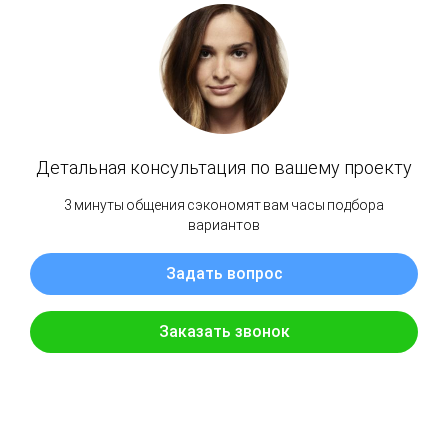
Торцевая заглушка для плинтуса "Идеал
Комфорт" палисандр серый (282) К55
IDEAL
SKU:
30,00
р.
Добавить в корзину
Интернет-магазин Пульсар предлагает купить товар: Торцевая заглушка для
плинтуса Ideal Комфорт палисандр серый (282) nan в Петроповловск-
Камчатском.
Заказ можно оформить на нашем сайте или в магазине, а так же позвонив по