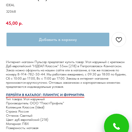
IDEAL
32068
45,00
р.
Добавить в корзину
Интернет-магазин Пульсар предлагает купить товар: Угол наружный с крепежом
Дуб европейский "ИДЕАЛ Классик" 55мм (218) в Петроповловск-Камчатском.
Заказ можно оформить на нашем сайте или в магазине, а так же позвонив по
номеру 8-914-782-50-44. Мы работаем ежедневно, с 09:30 до 18:00 по будням,
Сб с 10:00 до 17:00, Вс с 11:00 до 17:00. Заказы в интернет-магазине
принимаются круглосуточно. Оптовым заказчикам и корпоративным клиентам
предлагаются индивидуальные условия.
ПЕРЕЙТИ В КАТАЛОГ: ПЛИНТУС И ФУРНИТУРА
Тип товара: Угол наружный
Производитель: ООО "ПластПрофиль"
Коллекция: Классик (Ideal)
Страна: Россия
Оттенок: Светлый
Цвет: дуб европейский (218)
Материал: ПВХ
Поверхность: матовая