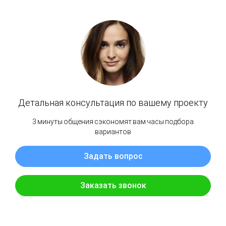
Торцевая заглушка для плинтуса ИДЕАЛ
Деконика дуб латте (229) 70 мм
IDEAL
SKU:
60,00
р.
Добавить в корзину
Заглушка для плинтуса ИДЕАЛ Деконика – завершающий элемент интерьера,
без которого нельзя обойтись. Предназначается для аккуратного оформления
левого и правого конца плинтусной панели. Заглушка придаёт конструкции
законченный внешний вид и сохраняет её от негативных внешних воздействий.
Благодаря удобным креплениям легко фиксируется и надёжно держится. Цвет дуб