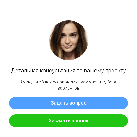
Плинтус "ИДЕАЛ Классик" Дуб пепельный
2,2м 55мм (210)
IDEAL
SKU:
31617
149,00
р.
Добавить в корзину
Плинтус напольный Идеал Деконика это продуманный современный дизайн с
задним монтажным профилем и цельной лицевой частью. Легкий монтаж за счет
формы и перфорации основы плинтуса. Общая коллекция реалистичных декоров
плинтусов Идеал с защитным покрытием, продлевающим срок службы. Высота
плинтуса по стене - 55 мм. Производство РФ.