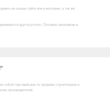
Сюда входит:
рмить на нашем сайте или в магазине, а так же
- Карты оценки рисков по профессиям и
 принимаются круглосуточно. Оптовым заказчикам и
должностям;
- Комплект организационно-
распорядительных документов;
- Отчет о проведенной оценке за подписью
сертифицированного эксперта.
"
ем собой торговый дом по продаже строительных и
ских производителей.