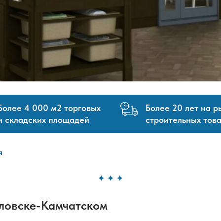
Более 4 000 м2 торговых
Более 20 лет на р
и складских площадей
строительных тов
я
ловске-Камчатском