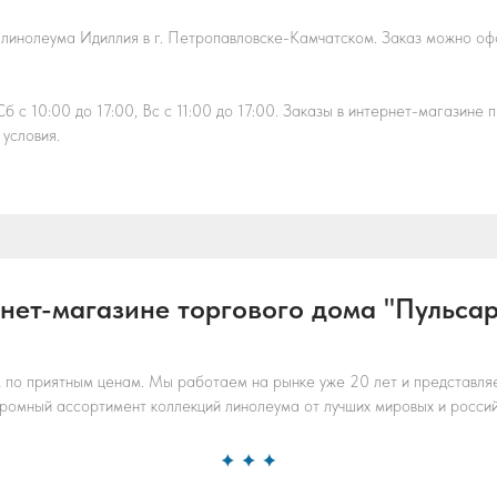
 линолеума
Идиллия
в г. Петропавловске-Камчатском. Заказ можно офо
 с 10:00 до 17:00, Вс с 11:00 до 17:00. Заказы в интернет-магазине
условия.
нет-магазине торгового дома "Пульсар
 по приятным ценам. Мы работаем на рынке уже 20 лет и представля
ромный ассортимент коллекций линолеума от лучших мировых и россий