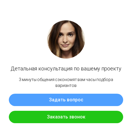
Ковровое покрытие iDEAL VAREGEM 200
бежевый
IDEAL
4 200
р.
Ширина
Out of stock
Интернет-магазин Пульсар предлагает купить Напольное покрытие iDEAL
VAREGEM 200 бежевый в Петроповловске-Камчатском. Заказ можно оформить
на нашем сайте или в магазине, а так же позвонив по номеру 8-914-782-50-44